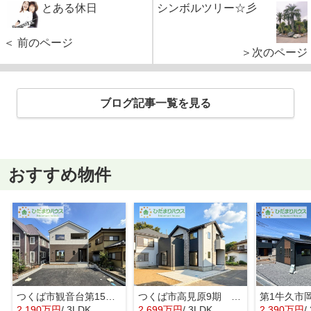
とある休日
シンボルツリー☆彡
＜ 前のページ
＞次のページ
ブログ記事一覧を見る
おすすめ物件
つくば市観音台第15 新築戸建
つくば市高見原9期 新築戸建
2,190万円
/ 3LDK
2,699万円
/ 3LDK
2,390万円
/ 