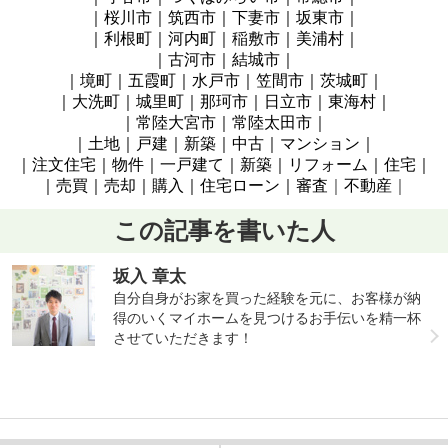
｜桜川市｜筑西市｜下妻市
｜坂東
市
｜
｜利根町｜河内町｜稲敷市
｜美浦村
｜
｜古河市｜結城市｜
｜境町｜五霞町｜水戸市
｜笠間市｜茨城町
｜
｜大洗町｜城里町｜那珂市
｜日立
市
｜東海村
｜
｜常陸大宮
市
｜常陸太田市
｜
｜土地｜戸建｜新築｜中古｜マンション｜
｜注文住宅｜物件｜一戸建て｜新築｜リフォーム｜住宅｜
｜売買｜売却｜購入｜住宅ローン｜審査
｜
不動産
｜
この記事を書いた人
坂入 章太
自分自身がお家を買った経験を元に、お客様が納
得のいくマイホームを見つけるお手伝いを精一杯
させていただきます！