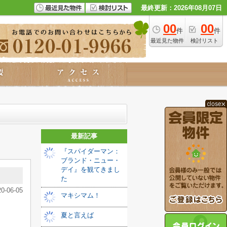
最終更新：2026年08月07日
00
00
件
件
最近見た物件
検討リスト
最新記事
『スパイダーマン：
ブランド・ニュー・
デイ』を観てきまし
た️
20-06-05
マキシマム！
夏と言えば