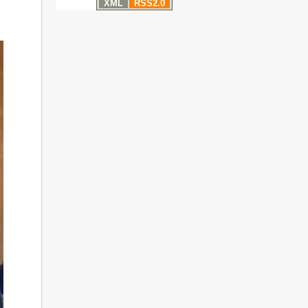
XML
RSS2.0