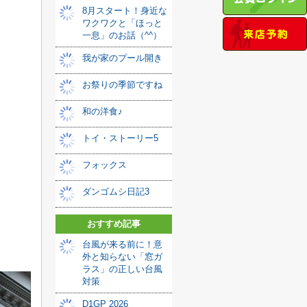
8月スタート！身近な
ワクワクと「ほっと
一息」のお話（^^）
我が家のプール開き
お祭りの季節ですね
和の洋食♪
トイ・ストーリー5
フォックス
ダンゴムシ日記3
おすすめ記事
台風が来る前に！意
外と知らない「窓ガ
ラス」の正しい台風
対策
D1GP 2026