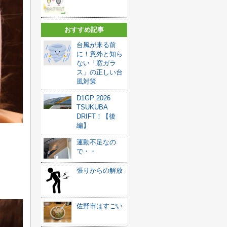
おすすめ記事
台風が来る前
に！意外と知ら
ない「窓ガラ
ス」の正しい台
風対策
D1GP 2026
TSUKUBA
DRIFT！【後
編】
運動不足なの
で・・
張りからの解放
佐野市はすごい