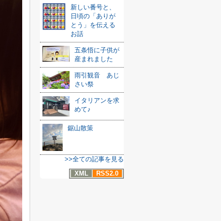
新しい番号と、
日頃の「ありが
とう」を伝える
お話
五条悟に子供が
産まれました
雨引観音 あじ
さい祭
イタリアンを求
めて♪
鋸山散策
>>全ての記事を見る
XML
RSS2.0