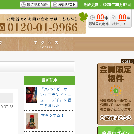
最終更新：2026年08月07日
00
00
件
件
最近見た物件
検討リスト
最新記事
『スパイダーマ
ン：ブランド・ニ
ュー・デイ』を観
てきました️
20-07-28
マキシマム！