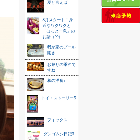
夏と言えば
8月スタート！身
近なワクワクと
「ほっと一息」の
お話（^^）
我が家のプール
開き
お祭りの季節で
すね
和の洋食♪
トイ・ストーリー5
フォックス
ダンゴムシ日記3