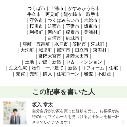
｜つくば市｜土浦市｜かすみがうら市｜
｜牛久市｜阿見町
｜龍ケ崎市｜取手市｜
｜守谷市｜つくばみらい市｜常総市｜
｜桜川市｜筑西市｜下妻市
｜坂東
市
｜
｜利根町｜河内町｜稲敷市
｜美浦村
｜
｜古河市｜結城市｜
｜境町｜五霞町｜水戸市
｜笠間市｜茨城町
｜
｜大洗町｜城里町｜那珂市
｜日立
市
｜東海村
｜
｜常陸大宮
市
｜常陸太田市
｜
｜土地｜戸建｜新築｜中古｜マンション｜
｜注文住宅｜物件｜一戸建て｜新築｜リフォーム｜住宅｜
｜売買｜売却｜購入｜住宅ローン｜審査
｜
不動産
｜
この記事を書いた人
坂入 章太
自分自身がお家を買った経験を元に、お客様が納
得のいくマイホームを見つけるお手伝いを精一杯
させていただきます！