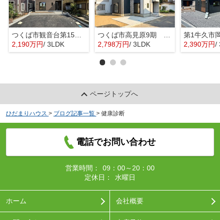
つくば市観音台第15 新築戸建
つくば市高見原9期 新築戸建
2,190万円
/ 3LDK
2,798万円
/ 3LDK
2,390万円
/ 
ページトップへ
ひだまりハウス
>
ブログ記事一覧
>
健康診断
電話でお問い合わせ
営業時間：
09：00～20：00
定休日：
水曜日
ホーム
会社概要