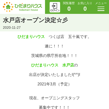
閲覧履歴
お気に入り
メニュー
0
0
水戸店オープン決定☆彡
2020-11-27
ひだまりハウス
つくば店 五十嵐です。
遂に！！！
茨城県の県庁所在地！！！
ひだまりハウス 水戸店
の
出店が決定いたしました!(^^)!
2021年3月（予定）
現在、オープニングスタッフ
募集中です！！！