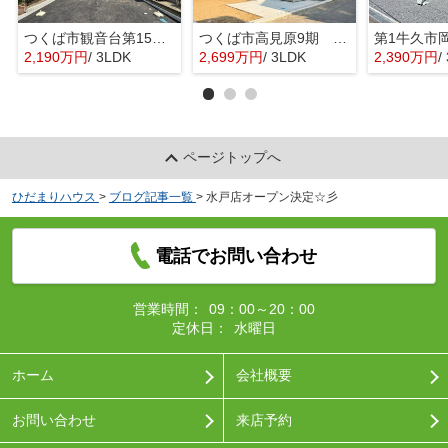
つくば市観音台第15 新築戸建
つくば市高見原9期 新築戸建
2,190万円
/ 3LDK
2,699万円
/ 3LDK
2,390万円
/ 
ページトップへ
ひだまりハウス
>
ブログ記事一覧
>
水戸店オープン決定☆彡
電話でお問い合わせ
営業時間：
09：00～20：00
定休日：
水曜日
ホーム
会社概要
お問い合わせ
来店予約