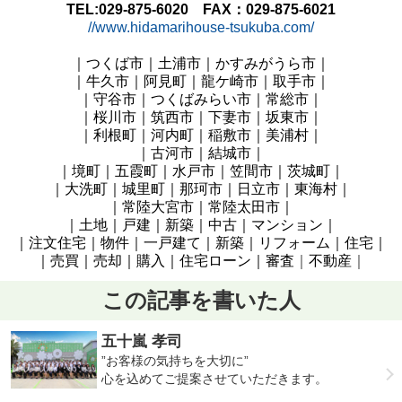
TEL:029-875-6020 FAX：029-875-6021
//www.hidamarihouse-tsukuba.com/
｜つくば市｜土浦市｜かすみがうら市｜
｜牛久市｜阿見町
｜龍ケ崎市｜取手市｜
｜守谷市｜つくばみらい市｜常総市｜
｜桜川市｜筑西市｜下妻市
｜坂東
市
｜
｜利根町｜河内町｜稲敷市
｜美浦村
｜
｜古河市｜結城市｜
｜境町｜五霞町｜水戸市
｜笠間市｜茨城町
｜
｜大洗町｜城里町｜那珂市
｜日立
市
｜東海村
｜
｜常陸大宮
市
｜常陸太田市
｜
｜土地｜戸建｜新築｜中古｜マンション｜
｜注文住宅｜物件｜一戸建て｜新築｜リフォーム｜住宅｜
｜売買｜売却｜購入｜住宅ローン｜審査
｜
不動産
｜
この記事を書いた人
五十嵐 孝司
”お客様の気持ちを大切に”
心を込めてご提案させていただきます。