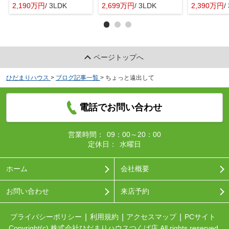
2,190万円
/ 3LDK
2,699万円
/ 3LDK
2,390万円
/ 
ページトップへ
ひだまりハウス
>
ブログ記事一覧
>
ちょっと遠出して
電話でお問い合わせ
営業時間：
09：00～20：00
定休日：
水曜日
ホーム
会社概要
お問い合わせ
来店予約
プライバシーポリシー
利用規約
アクセスマップ
PCサイト
Copyright(c) 株式会社ひだまりハウスつくば店 All rights reserved.