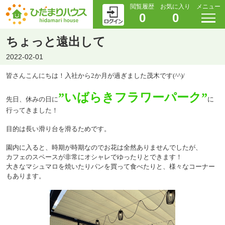
閲覧履歴
お気に入り
メニュー
0
0
ちょっと遠出して
2022-02-01
皆さんこんにちは！入社から
2
か月が過ぎました茂木です
(^^)/
”いばらきフラワーパーク”
先日、休みの日に
に
行ってきました！
目的は長い滑り台を滑るためです。
園内に入ると、時期が時期なのでお花は全然ありませんでしたが、
カフェのスペースが非常にオシャレでゆったりとできます！
大きなマシュマロを焼いたりパンを買って食べたりと、様々なコーナー
もあります。