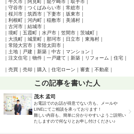
｜牛久市｜阿見町｜龍ケ崎市｜取手市｜
｜守谷市｜つくばみらい市｜常総市｜
｜桜川市｜筑西市｜下妻市｜坂東市｜
｜利根町｜河内町｜稲敷市｜美浦村｜
｜古河市｜結城市｜
｜境町｜五霞町｜水戸市｜笠間市｜茨城町｜
｜大洗町｜城里町｜那珂市｜日立市｜東海村｜
｜常陸大宮市｜常陸太田市｜
｜土地｜戸建｜新築｜中古｜マンション｜
｜注文住宅｜物件｜一戸建て｜新築｜リフォーム｜住宅｜
｜売買｜売却｜購入｜住宅ローン｜審査｜不動産｜
この記事を書いた人
茂木 孟司
お電話でのお話が得意でない方も、メールや
LINEにてご相談を承っております！
難しい内容も、簡単に分かりやすいようご説明い
たしますので何なりとお申し付けください♪