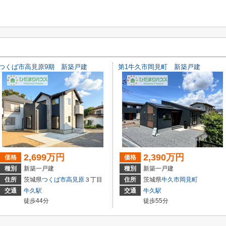
つくば市高見原9期 新築戸建
第1牛久市岡見町 新築戸建
2,699万円
2,390万円
価格
価格
種別
新築一戸建
種別
新築一戸建
住所
茨城県
つくば市
高見原
３丁目
住所
茨城県
牛久市
岡見町
交通
牛久駅
交通
牛久駅
徒歩44分
徒歩55分