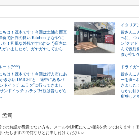
イタリア
にちは！茂木です！今回は土浦市西真
皆さんこ
食で評判の良い”Kitchen まなや”に
べに、つ
た！和風な外観ですね(*‘ω‘ *)店内に
ン”クア
人がいましたが、ガヤガヤしておら
んで反対
腹が空いて
ト(*^^*)
ドライガー
にちは！茂木です！今回は行方市にあ
皆さんこ
かき氷店 DAICHI”と、途中にあるパ
ーを食べ
サンドイッチ ムラタ”に行ってきまし
きました
”サンドイッチ ムラタ”外観は昔ながら
なかお目
.
所狭しと並
 孟司
話でのお話が得意でない方も、メールやLINEにてご相談を承っております！
明いたしますので何なりとお申し付けください♪