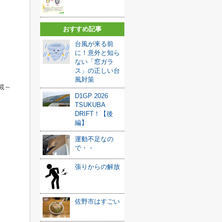
おすすめ記事
台風が来る前
に！意外と知ら
ない「窓ガラ
ス」の正しい台
風対策
載～
D1GP 2026
TSUKUBA
DRIFT！【後
編】
運動不足なの
で・・
張りからの解放
佐野市はすごい