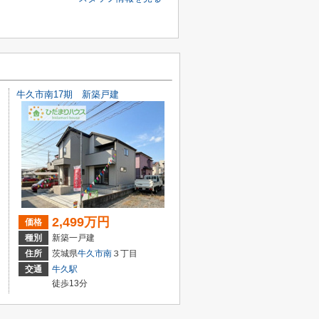
牛久市南17期 新築戸建
2,499万円
価格
種別
新築一戸建
住所
茨城県
牛久市
南
３丁目
交通
牛久駅
徒歩13分