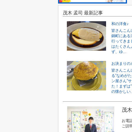
茂木 孟司 最新記事
和の洋食♪
皆さんこん
鍋町にある洋
行ってきまし
はたくさん
ず、ゆ...
お決まりのルー
皆さんこん
る”なめがた
ン屋さん”
た！まずは
の懐かしい..
茂木
お電
ご説