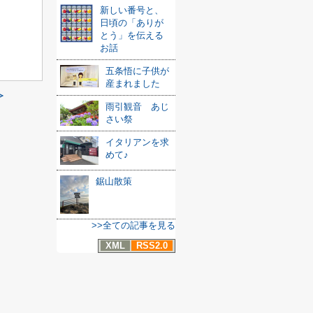
新しい番号と、
日頃の「ありが
とう」を伝える
お話
五条悟に子供が
産まれました
≫
雨引観音 あじ
さい祭
イタリアンを求
めて♪
鋸山散策
>>全ての記事を見る
XML
RSS2.0