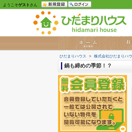
ようこそ
ゲスト
さん
ひだまりハウス
>
株式会社ひだまりハ
鍋も締めの季節！？