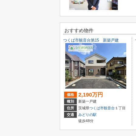
おすすめ物件
つくば市観音台第15 新築戸建
2,190万円
価格
種別
新築一戸建
住所
茨城県
つくば市
観音台
１丁目
交通
みどりの駅
徒歩48分