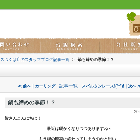
ウスつくば店のスタッフブログ記事一覧
>
鍋も締めの季節！？
記事一覧
≪ 前へ｜カーリング
スパルタンレース!(^^)!｜次へ 
鍋も締めの季節！？
20
皆さんこんにちは！
最近は暖かくなりつつありますね～
もう鍋の時期は終わってしまうのかと思い、