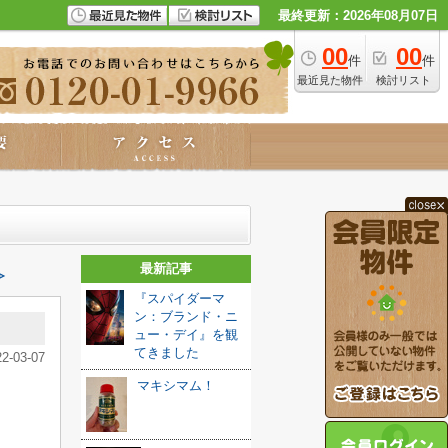
最終更新：2026年08月07日
00
00
件
件
最近見た物件
検討リスト
最新記事
≫
『スパイダーマ
ン：ブランド・ニ
ュー・デイ』を観
てきました️
22-03-07
マキシマム！