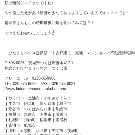
私は断然シマチョウですね♪
やや歯ごたえがあり脂身が少なくあっさりしているのでオススメです！
是非皆さんもこの時期最後に鍋を食べてみては？！
ではまたお会いしましょう☝
～ひだまりハウスは新築・中古戸建て・売地・マンションの不動産情報満
〒305-0028 茨城県つくば市妻木417-1
株式会社ひだまりハウス つくば店
フリーコール 0120-01-9966
TEL:029-875-6020 FAX：029-875-6021
//www.hidamarihouse-tsukuba.com/
｜つくば市｜土浦市｜かすみがうら市｜
｜牛久市｜阿見町｜龍ケ崎市｜取手市｜
｜守谷市｜つくばみらい市｜常総市｜
｜桜川市｜筑西市｜下妻市｜坂東市｜
｜利根町｜河内町｜稲敷市｜美浦村｜
｜古河市｜結城市｜
｜境町｜五霞町｜水戸市｜笠間市｜茨城町｜