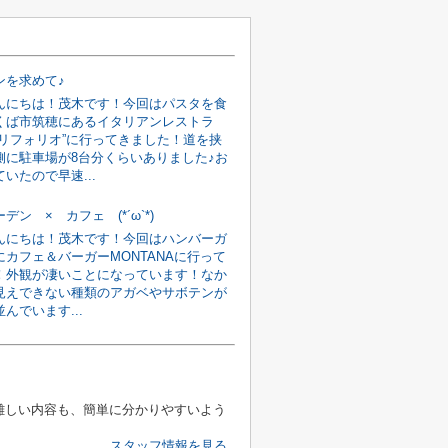
ンを求めて♪
んにちは！茂木です！今回はパスタを食
くば市筑穂にあるイタリアンレストラ
ドリフォリオ”に行ってきました！道を挟
側に駐車場が8台分くらいありました♪お
いたので早速...
デン × カフェ (*´ω`*)
んにちは！茂木です！今回はハンバーガ
にカフェ＆バーガーMONTANAに行って
！外観が凄いことになっています！なか
見えできない種類のアガベやサボテンが
んでいます...
 難しい内容も、簡単に分かりやすいよう
スタッフ情報を見る