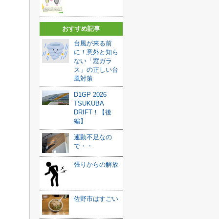
おすすめ記事
台風が来る前
に！意外と知ら
ない「窓ガラ
ス」の正しい台
風対策
D1GP 2026
TSUKUBA
DRIFT！【後
編】
運動不足なの
で・・
張りからの解放
佐野市はすごい