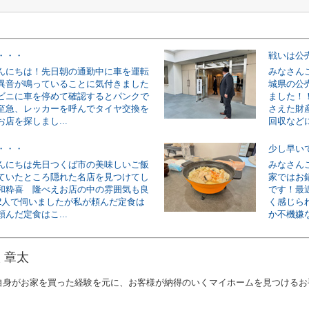
・・・
戦いは公
んにちは！先日朝の通勤中に車を運転
みなさん
異音が鳴っていることに気付きました
城県の公
ビニに車を停めて確認するとパンクで
ました！
至急、レッカーを呼んでタイヤ交換を
さえた財
店を探しまし...
回収などに
・・・
少し早い
んにちは先日つくば市の美味しいご飯
みなさん
ていたところ隠れた名店を見つけてし
家ではお
和粋喜 隆べえお店の中の雰囲気も良
です！最
2人で伺いましたが私が頼んだ定食は
く感じら
んだ定食はこ...
か不機嫌な
 章太
自身がお家を買った経験を元に、お客様が納得のいくマイホームを見つけるお