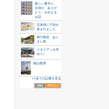
新しい番号と、
日頃の「ありが
とう」を伝える
お話
五条悟に子供が
産まれました
雨引観音 あじ
さい祭
イタリアンを求
めて♪
鋸山散策
>>全ての記事を見る
XML
RSS2.0