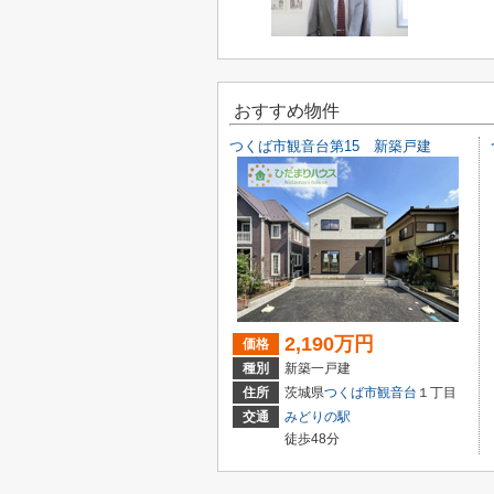
おすすめ物件
つくば市観音台第15 新築戸建
2,190万円
価格
種別
新築一戸建
住所
茨城県
つくば市
観音台
１丁目
交通
みどりの駅
徒歩48分