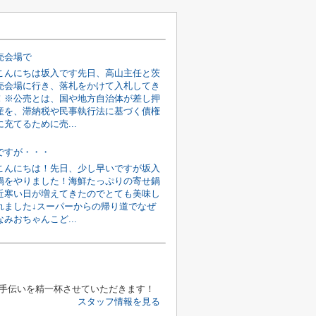
売会場で
こんにちは坂入です先日、高山主任と茨
売会場に行き、落札をかけて入札してき
！※公売とは、国や地方自治体が差し押
産を、滞納税や民事執行法に基づく債権
充てるために売...
ですが・・・
こんにちは！先日、少し早いですが坂入
鍋をやりました！海鮮たっぷりの寄せ鍋
近寒い日が増えてきたのでとても美味し
れました↓スーパーからの帰り道でなぜ
みおちゃんこど...
手伝いを精一杯させていただきます！
スタッフ情報を見る