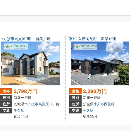
つくば市高見原9期 新築戸建
第1牛久市岡見町 新築戸建
2,798万円
2,390万円
価格
価格
種別
新築一戸建
種別
新築一戸建
住所
茨城県
つくば市
高見原
３丁目
住所
茨城県
牛久市
岡見町
交通
牛久駅
交通
牛久駅
徒歩44分
徒歩55分