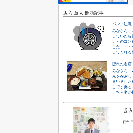
坂入 章太 最新記事
パンク注意
みなさんこ
していたら
近くのコン
した・・・
してくれるお
隠れた名店
みなさんこ
家を探索し
まいました
しです妻と
こちら妻が頼
坂入
自分