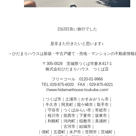
2泊3日良い旅行でした
是非また行きたいと思います♪
～ひだまりハウスは新築・中古戸建て・売地・マンションの不動産情報
〒305-0028 茨城県つくば市妻木417-1
株式会社ひだまりハウス つくば店
フリーコール 0120-01-9966
TEL:029-875-6020 FAX：029-875-6021
//www.hidamarihouse-tsukuba.com/
｜つくば市｜土浦市｜かすみがうら市｜
｜牛久市｜阿見町｜龍ケ崎市｜取手市｜
｜守谷市｜つくばみらい市｜常総市｜
｜桜川市｜筑西市｜下妻市｜坂東市｜
｜利根町｜河内町｜稲敷市｜美浦村｜
｜古河市｜結城市｜
｜境町｜五霞町｜水戸市｜笠間市｜茨城町｜