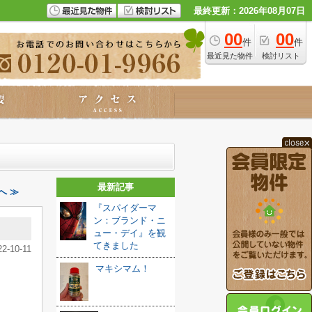
最終更新：2026年08月07日
00
00
件
件
最近見た物件
検討リスト
最新記事
へ ≫
『スパイダーマ
ン：ブランド・ニ
ュー・デイ』を観
てきました️
22-10-11
マキシマム！