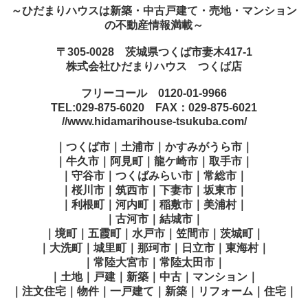
～ひだまりハウスは新築・中古戸建て・売地・マンション
の不動産情報満載～
〒305-0028 茨城県つくば市妻木417-1
株式会社ひだまりハウス つくば店
フリーコール 0120-01-9966
TEL:029-875-6020 FAX：029-875-6021
//www.hidamarihouse-tsukuba.com/
｜つくば市｜土浦市｜かすみがうら市｜
｜牛久市｜阿見町｜龍ケ崎市｜取手市｜
｜守谷市｜つくばみらい市｜常総市｜
｜桜川市｜筑西市｜下妻市｜坂東市｜
｜利根町｜河内町｜稲敷市｜美浦村｜
｜古河市｜結城市｜
｜境町｜五霞町｜水戸市｜笠間市｜茨城町｜
｜大洗町｜城里町｜那珂市｜日立市｜東海村｜
｜常陸大宮市｜常陸太田市｜
｜土地｜戸建｜新築｜中古｜マンション｜
｜注文住宅｜物件｜一戸建て｜新築｜リフォーム｜住宅｜