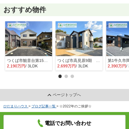
おすすめ物件
つくば市観音台第15 新築戸建
つくば市高見原9期 新築戸建
2,190万円
/ 3LDK
2,699万円
/ 3LDK
2,390万円
/ 
ページトップへ
ひだまりハウス
>
ブログ記事一覧
>
☆2022年のご挨拶☆
電話でお問い合わせ