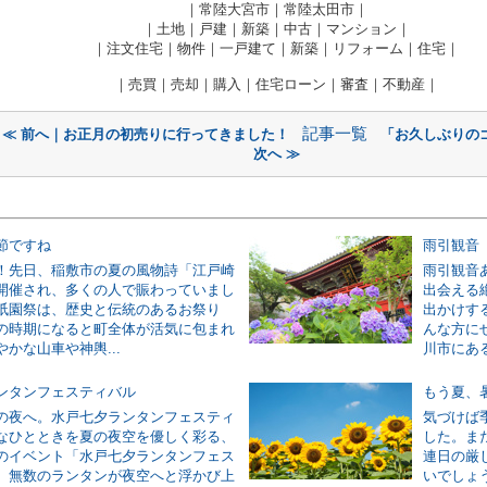
｜常陸大宮市｜常陸太田市｜
｜土地｜戸建｜新築｜中古｜マンション｜
｜注文住宅｜物件｜一戸建て｜新築｜リフォーム｜住宅｜
｜売買｜売却｜購入｜住宅ローン｜審査｜不動産｜
記事一覧
≪ 前へ｜お正月の初売りに行ってきました！
「お久しぶりの
次へ ≫
節ですね
雨引観音
！先日、稲敷市の夏の風物詩「江戸崎
雨引観音
開催され、多くの人で賑わっていまし
出会える
祇園祭は、歴史と伝統のあるお祭り
出かけす
の時期になると町全体が活気に包まれ
んな方に
かな山車や神輿...
川市にある
ンタンフェスティバル
もう夏、
の夜へ。水戸七夕ランタンフェスティ
気づけば
なひとときを夏の夜空を優しく彩る、
した。ま
のイベント「水戸七夕ランタンフェス
連日の厳
。無数のランタンが夜空へと浮かび上
いでしょ