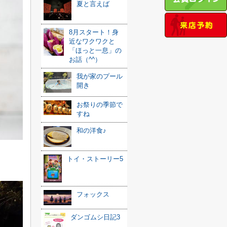
夏と言えば
8月スタート！身
近なワクワクと
「ほっと一息」の
お話（^^）
我が家のプール
開き
お祭りの季節で
すね
和の洋食♪
トイ・ストーリー5
フォックス
ダンゴムシ日記3