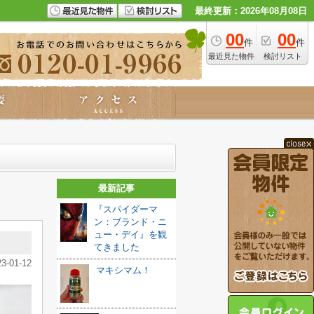
最終更新：2026年08月08日
00
00
件
件
最近見た物件
検討リスト
最新記事
『スパイダーマ
ン：ブランド・ニ
ュー・デイ』を観
てきました️
23-01-12
マキシマム！