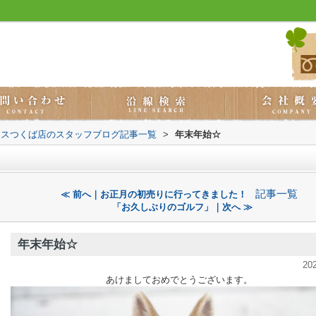
ウスつくば店のスタッフブログ記事一覧
>
年末年始☆
記事一覧
≪ 前へ｜お正月の初売りに行ってきました！
「お久しぶりのゴルフ」｜次へ ≫
年末年始☆
20
あけましておめでとうございます。