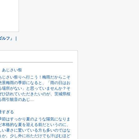
ゴルフ」｜
 あじさい祭
あじさい祭りへ行こう！梅雨だからこそ
絶景梅雨の季節になると、「雨の日はお
る場所がない」と思っていませんか？そ
ぜひ訪れていただきたいのが、茨城県桜
雨引観音のあじ...
暑すぎる
季節はすっかり夏のような陽気になりま
だ本格的な夏を迎える前だというのに、
しい暑さに驚いている方も多いのではな
うか。少し外に出ただけでも汗ばむほど