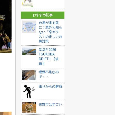
おすすめ記事
台風が来る前
に！意外と知ら
ない「窓ガラ
ス」の正しい台
風対策
D1GP 2026
TSUKUBA
DRIFT！【後
編】
運動不足なの
で・・
張りからの解放
佐野市はすごい