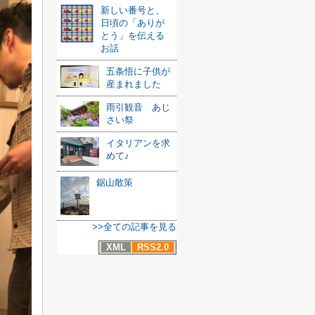
新しい番号と、
日頃の「ありが
とう」を伝える
お話
五条悟に子供が
産まれました
雨引観音 あじ
さい祭
イタリアンを求
めて♪
鋸山散策
>>全ての記事を見る
XML
RSS2.0