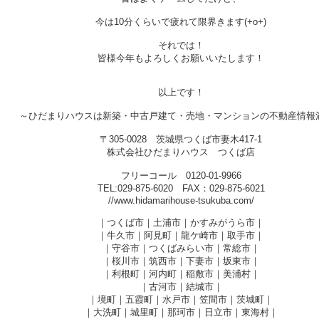
今は10分くらいで疲れて限界きます(+o+)
それでは！
皆様今年もよろしくお願いいたします！
以上です！
～ひだまりハウスは新築・中古戸建て・売地・マンションの不動産情報
〒305-0028 茨城県つくば市妻木417-1
株式会社ひだまりハウス つくば店
フリーコール 0120-01-9966
TEL:029-875-6020 FAX：029-875-6021
//www.hidamarihouse-tsukuba.com/
｜つくば市｜土浦市｜かすみがうら市｜
｜牛久市｜阿見町｜龍ケ崎市｜取手市｜
｜守谷市｜つくばみらい市｜常総市｜
｜桜川市｜筑西市｜下妻市｜坂東市｜
｜利根町｜河内町｜稲敷市｜美浦村｜
｜古河市｜結城市｜
｜境町｜五霞町｜水戸市｜笠間市｜茨城町｜
｜大洗町｜城里町｜那珂市｜日立市｜東海村｜