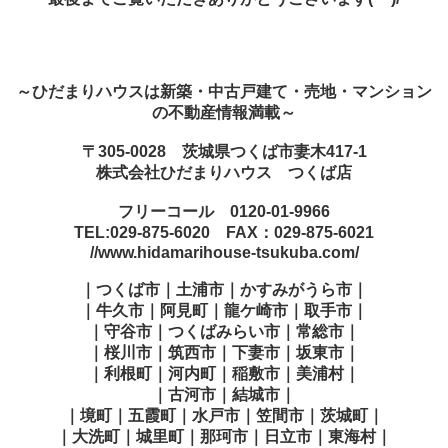
～ひだまりハウスは新築・中古戸建て・売地・マンション
の不動産情報満載～
〒305-0028 茨城県つくば市妻木417-1
株式会社ひだまりハウス つくば店
フリーコール 0120-01-9966
TEL:029-875-6020 FAX：029-875-6021
//www.hidamarihouse-tsukuba.com/
｜つくば市｜土浦市｜かすみがうら市｜
｜牛久市｜阿見町｜龍ケ崎市｜取手市｜
｜守谷市｜つくばみらい市｜常総市｜
｜桜川市｜筑西市｜下妻市｜坂東市｜
｜利根町｜河内町｜稲敷市｜美浦村｜
｜古河市｜結城市｜
｜境町｜五霞町｜水戸市｜笠間市｜茨城町｜
｜大洗町｜城里町｜那珂市｜日立市｜東海村｜