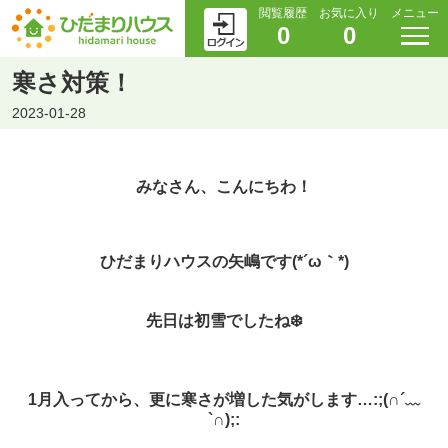
閲覧履歴
お気に入り
メニュー
0
0
寒さ対策！
2023-01-28
みなさん、こんにちわ！
ひだまりハウスの矢嶋です(*´ω｀*)
先日は初雪でしたね❄️
1月入ってから、更に寒さが増した気がします…:;(∩´﹏
`∩);: