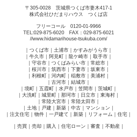
〒305-0028 茨城県つくば市妻木417-1
株式会社ひだまりハウス つくば店
フリーコール 0120-01-9966
TEL:029-875-6020 FAX：029-875-6021
//www.hidamarihouse-tsukuba.com/
｜つくば市｜土浦市｜かすみがうら市｜
｜牛久市｜阿見町｜龍ケ崎市｜取手市｜
｜守谷市｜つくばみらい市｜常総市｜
｜桜川市｜筑西市｜下妻市｜坂東市｜
｜利根町｜河内町｜稲敷市｜美浦村｜
｜古河市｜結城市｜
｜境町｜五霞町｜水戸市｜笠間市｜茨城町｜
｜大洗町｜城里町｜那珂市｜日立市｜東海村｜
｜常陸大宮市｜常陸太田市｜
｜土地｜戸建｜新築｜中古｜マンション｜
｜注文住宅｜物件｜一戸建て｜新築｜リフォーム｜住宅｜
｜売買｜売却｜購入｜住宅ローン｜審査｜不動産｜