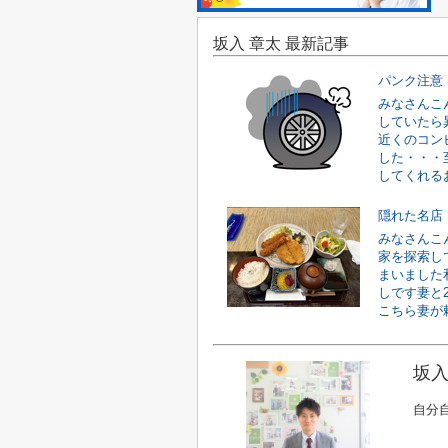
坂入 章太 最新記事
パンク注意
みなさんこ
していたら
近くのコン
した・・・
してくれるお
隠れた名店
みなさんこ
家を探索し
まいました
しです妻と
こちら妻が頼
坂入
自分