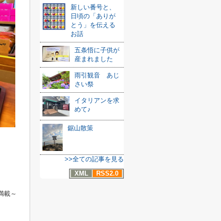
新しい番号と、
日頃の「ありが
とう」を伝える
お話
五条悟に子供が
産まれました
雨引観音 あじ
さい祭
イタリアンを求
めて♪
鋸山散策
>>全ての記事を見る
XML
RSS2.0
満載～