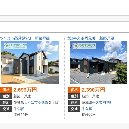
つくば市高見原9期 新築戸建
第1牛久市岡見町 新築戸建
2,699万円
2,390万円
価格
価格
種別
新築一戸建
種別
新築一戸建
住所
茨城県
つくば市
高見原
３丁目
住所
茨城県
牛久市
岡見町
交通
牛久駅
交通
牛久駅
徒歩44分
徒歩55分