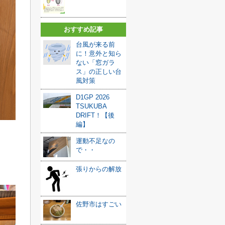
おすすめ記事
台風が来る前
に！意外と知ら
ない「窓ガラ
ス」の正しい台
風対策
D1GP 2026
TSUKUBA
DRIFT！【後
編】
運動不足なの
で・・
張りからの解放
佐野市はすごい