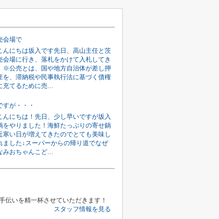
売会場で
こんにちは坂入です先日、高山主任と茨
売会場に行き、落札をかけて入札してき
！※公売とは、国や地方自治体が差し押
産を、滞納税や民事執行法に基づく債権
充てるために売...
ですが・・・
こんにちは！先日、少し早いですが坂入
鍋をやりました！海鮮たっぷりの寄せ鍋
近寒い日が増えてきたのでとても美味し
れました↓スーパーからの帰り道でなぜ
みおちゃんこど...
手伝いを精一杯させていただきます！
スタッフ情報を見る