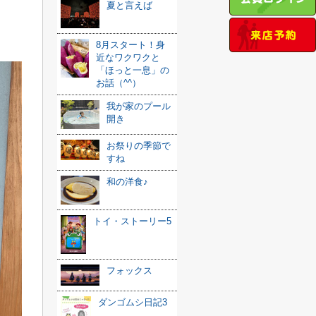
夏と言えば
8月スタート！身
近なワクワクと
「ほっと一息」の
お話（^^）
我が家のプール
開き
お祭りの季節で
すね
和の洋食♪
トイ・ストーリー5
フォックス
ダンゴムシ日記3