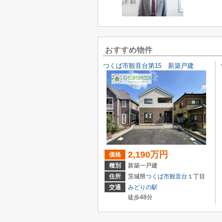
おすすめ物件
つくば市観音台第15 新築戸建
2,190万円
価格
種別
新築一戸建
住所
茨城県
つくば市
観音台
１丁目
交通
みどりの駅
徒歩48分