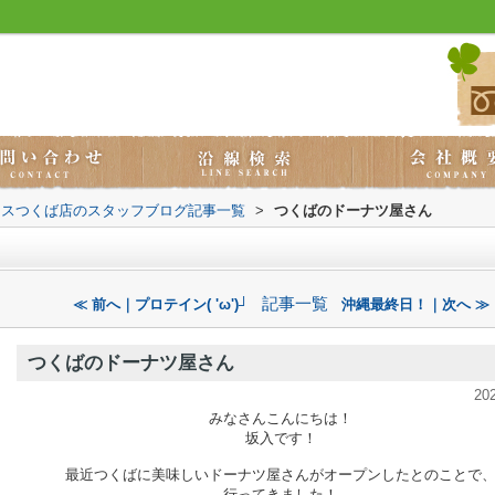
ウスつくば店のスタッフブログ記事一覧
>
つくばのドーナツ屋さん
記事一覧
≪ 前へ｜プロテイン( 'ω')┘
沖縄最終日！｜次へ ≫
つくばのドーナツ屋さん
20
みなさんこんにちは！
坂入です！
最近つくばに美味しいドーナツ屋さんがオープンしたとのことで
行ってきました！