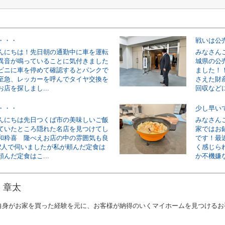
・・・
戦いは公
んにちは！先日朝の通勤中に車を運転
みなさん
異音が鳴っていることに気付きました
城県の公
ビニに車を停めて確認するとパンクで
ました！
至急、レッカーを呼んでタイヤ交換を
さえた財
店を探しまし...
回収などに
・・・
少し早い
んにちは先日つくば市の美味しいご飯
みなさん
ていたところ隠れた名店を見つけてし
家ではお
和粋喜 隆べえお店の中の雰囲気も良
です！最
2人で伺いましたが私が頼んだ定食は
く感じら
んだ定食はこ...
か不機嫌な
 章太
自身がお家を買った経験を元に、お客様が納得のいくマイホームを見つけるお