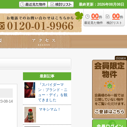
最終更新：2026年08月08日
00
00
件
件
最近見た物件
検討リスト
最新記事
『スパイダーマ
ン：ブランド・ニ
ュー・デイ』を観
てきました️
23-08-14
マキシマム！
、