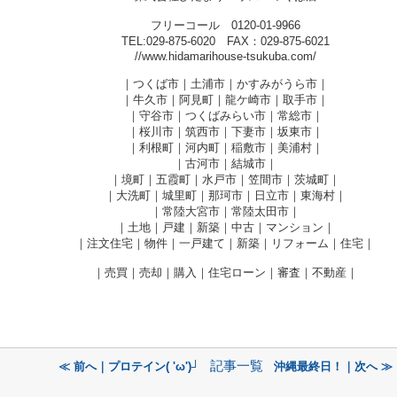
フリーコール 0120-01-9966
TEL:029-875-6020 FAX：029-875-6021
//www.hidamarihouse-tsukuba.com/
｜つくば市｜土浦市｜かすみがうら市｜
｜牛久市｜阿見町｜龍ケ崎市｜取手市｜
｜守谷市｜つくばみらい市｜常総市｜
｜桜川市｜筑西市｜下妻市｜坂東市｜
｜利根町｜河内町｜稲敷市｜美浦村｜
｜古河市｜結城市｜
｜境町｜五霞町｜水戸市｜笠間市｜茨城町｜
｜大洗町｜城里町｜那珂市｜日立市｜東海村｜
｜常陸大宮市｜常陸太田市｜
｜土地｜戸建｜新築｜中古｜マンション｜
｜注文住宅｜物件｜一戸建て｜新築｜リフォーム｜住宅｜
｜売買｜売却｜購入｜住宅ローン｜審査｜不動産｜
記事一覧
≪ 前へ｜プロテイン( 'ω')┘
沖縄最終日！｜次へ ≫