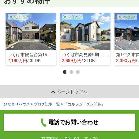
おすすめ物件
つくば市観音台第15 新築戸建
つくば市高見原9期 新築戸建
2,190万円
/ 3LDK
2,699万円
/ 3LDK
2,390万円
/ 
ページトップへ
ひだまりハウス
>
ブログ記事一覧
>
「ゴルフシーズン開幕」
電話でお問い合わせ
営業時間：
09：00～20：00