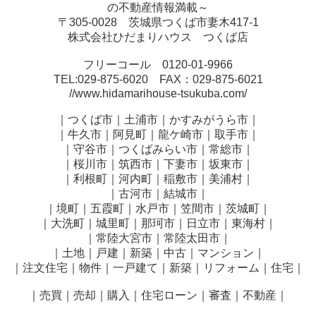
の不動産情報満載～
〒305-0028 茨城県つくば市妻木417-1
株式会社ひだまりハウス つくば店
フリーコール 0120-01-9966
TEL:029-875-6020 FAX：029-875-6021
//www.hidamarihouse-tsukuba.com/
｜つくば市｜土浦市｜かすみがうら市｜
｜牛久市｜阿見町｜龍ケ崎市｜取手市｜
｜守谷市｜つくばみらい市｜常総市｜
｜桜川市｜筑西市｜下妻市｜坂東市｜
｜利根町｜河内町｜稲敷市｜美浦村｜
｜古河市｜結城市｜
｜境町｜五霞町｜水戸市｜笠間市｜茨城町｜
｜大洗町｜城里町｜那珂市｜日立市｜東海村｜
｜常陸大宮市｜常陸太田市｜
｜土地｜戸建｜新築｜中古｜マンション｜
｜注文住宅｜物件｜一戸建て｜新築｜リフォーム｜住宅｜
｜売買｜売却｜購入｜住宅ローン｜審査｜不動産｜