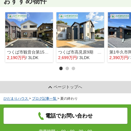
おすすめ物件
つくば市観音台第15 新築戸建
つくば市高見原9期 新築戸建
2,190万円
/ 3LDK
2,699万円
/ 3LDK
2,390万円
/ 
ページトップへ
ひだまりハウス
>
ブログ記事一覧
>
夏の終わり
電話でお問い合わせ