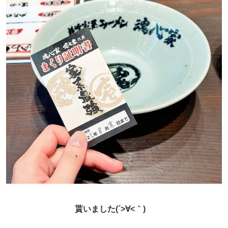
貰いました(´>∀<｀)ゝ