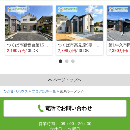
つくば市観音台第15 新築戸建
つくば市高見原9期 新築戸建
2,190万円
/ 3LDK
2,798万円
/ 3LDK
2,390万円
/ 
ページトップへ
ひだまりハウス
>
ブログ記事一覧
>
家系ラーメン☆
電話でお問い合わせ
営業時間：
09：00～20：00
定休日：
水曜日