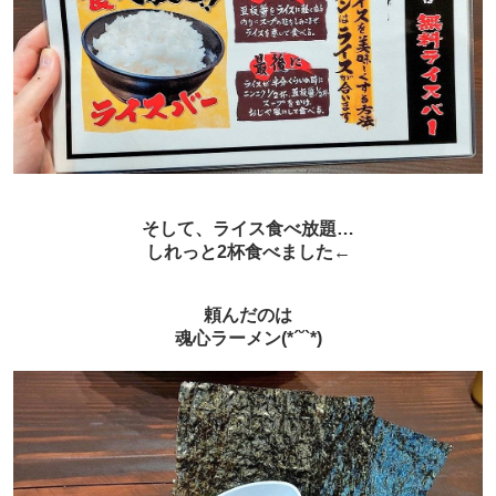
そして、ライス食べ放題…
しれっと2杯食べました←
頼んだのは
魂心ラーメン(*´˘`*)