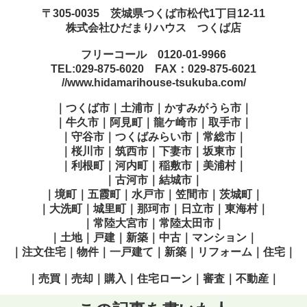
〒305-0035 茨城県つくば市松代1丁目12-11
株式会社ひだまりハウス つくば店
フリーコール 0120-01-9966
TEL:029-875-6020 FAX：029-875-6021
//www.hidamarihouse-tsukuba.com/
｜つくば市｜土浦市｜かすみがうら市｜
｜牛久市｜阿見町｜龍ケ崎市｜取手市｜
｜守谷市｜つくばみらい市｜常総市｜
｜桜川市｜筑西市｜下妻市｜坂東市｜
｜利根町｜河内町｜稲敷市｜美浦村｜
｜古河市｜結城市｜
｜境町｜五霞町｜水戸市｜笠間市｜茨城町｜
｜大洗町｜城里町｜那珂市｜日立市｜東海村｜
｜常陸大宮市｜常陸太田市｜
｜土地｜戸建｜新築｜中古｜マンション｜
｜注文住宅｜物件｜一戸建て｜新築｜リフォーム｜住宅｜
｜売買｜売却｜購入｜住宅ローン｜審査｜不動産｜