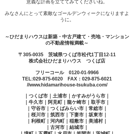
意義な計画を立ててみてくださいね。
みなさんにとって素敵なゴールデンウィークになりますよ
うに。
～ひだまりハウスは新築・中古戸建て・売地・マンション
の不動産情報満載～
〒305-0035 茨城県つくば市松代1丁目12-11
株式会社ひだまりハウス つくば店
フリーコール 0120-01-9966
TEL:029-875-6020 FAX：029-875-6021
//www.hidamarihouse-tsukuba.com/
｜つくば市｜土浦市｜かすみがうら市｜
｜牛久市｜阿見町｜龍ケ崎市｜取手市｜
｜守谷市｜つくばみらい市｜常総市｜
｜桜川市｜筑西市｜下妻市｜坂東市｜
｜利根町｜河内町｜稲敷市｜美浦村｜
｜古河市｜結城市｜
｜境町｜五霞町｜水戸市｜笠間市｜茨城町｜