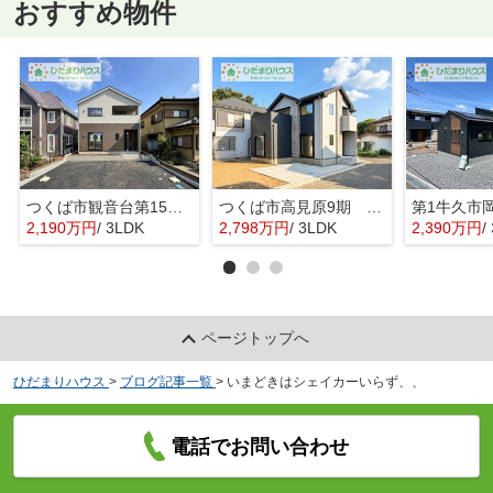
おすすめ物件
つくば市観音台第15 新築戸建
つくば市高見原9期 新築戸建
2,190万円
/ 3LDK
2,798万円
/ 3LDK
2,390万円
/ 
ページトップへ
ひだまりハウス
>
ブログ記事一覧
>
いまどきはシェイカーいらず、、
電話でお問い合わせ