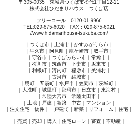
〒305-0035 茨城県つくば市松代1丁目12-11
株式会社ひだまりハウス つくば店
フリーコール 0120-01-9966
TEL:029-875-6020 FAX：029-875-6021
//www.hidamarihouse-tsukuba.com/
｜つくば市｜土浦市｜かすみがうら市｜
｜牛久市｜阿見町｜龍ケ崎市｜取手市｜
｜守谷市｜つくばみらい市｜常総市｜
｜桜川市｜筑西市｜下妻市｜坂東市｜
｜利根町｜河内町｜稲敷市｜美浦村｜
｜古河市｜結城市｜
｜境町｜五霞町｜水戸市｜笠間市｜茨城町｜
｜大洗町｜城里町｜那珂市｜日立市｜東海村｜
｜常陸大宮市｜常陸太田市｜
｜土地｜戸建｜新築｜中古｜マンション｜
｜注文住宅｜物件｜一戸建て｜新築｜リフォーム｜住宅｜
｜売買｜売却｜購入｜住宅ローン｜審査｜不動産｜