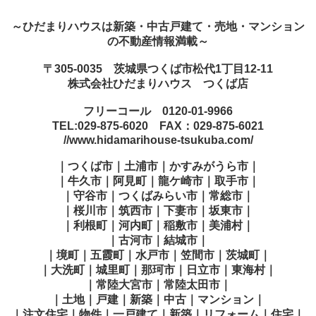
～ひだまりハウスは新築・中古戸建て・売地・マンション
の不動産情報満載～
〒305-0035 茨城県つくば市松代1丁目12-11
株式会社ひだまりハウス つくば店
フリーコール 0120-01-9966
TEL:029-875-6020 FAX：029-875-6021
//www.hidamarihouse-tsukuba.com/
｜つくば市｜土浦市｜かすみがうら市｜
｜牛久市｜阿見町｜龍ケ崎市｜取手市｜
｜守谷市｜つくばみらい市｜常総市｜
｜桜川市｜筑西市｜下妻市｜坂東市｜
｜利根町｜河内町｜稲敷市｜美浦村｜
｜古河市｜結城市｜
｜境町｜五霞町｜水戸市｜笠間市｜茨城町｜
｜大洗町｜城里町｜那珂市｜日立市｜東海村｜
｜常陸大宮市｜常陸太田市｜
｜土地｜戸建｜新築｜中古｜マンション｜
｜注文住宅｜物件｜一戸建て｜新築｜リフォーム｜住宅｜