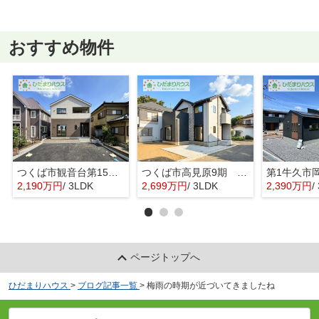
おすすめ物件
つくば市観音台第15 新築戸建
つくば市高見原9期 新築戸建
2,190万円
/ 3LDK
2,699万円
/ 3LDK
2,390万円
/ 
ページトップへ
ひだまりハウス
>
ブログ記事一覧
>
梅雨の時期が近づいてきましたね