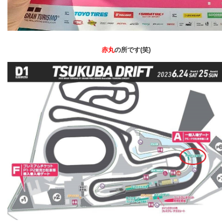
赤丸
の所です(笑)