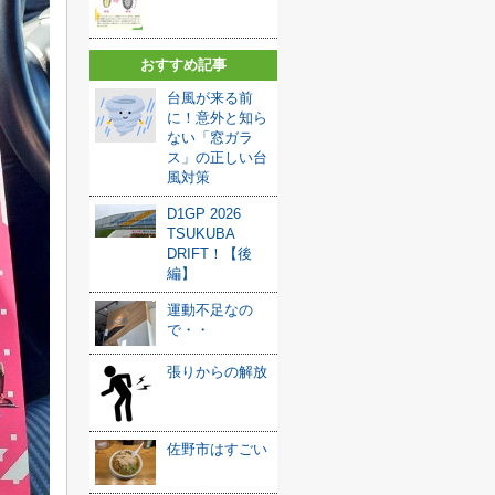
おすすめ記事
台風が来る前
に！意外と知ら
ない「窓ガラ
ス」の正しい台
風対策
D1GP 2026
TSUKUBA
DRIFT！【後
編】
運動不足なの
で・・
張りからの解放
佐野市はすごい