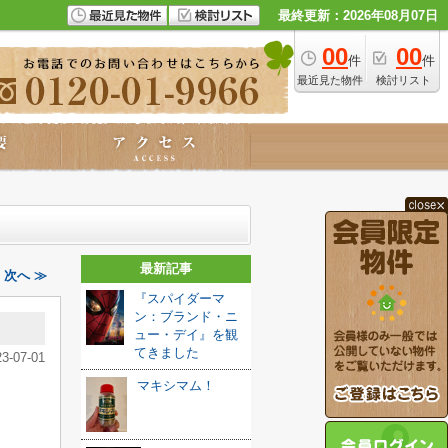
最終更新：2026年08月07日
00
00
件
件
最近見た物件
検討リスト
最新記事
次へ ≫
『スパイダーマ
ン：ブランド・ニ
ュー・デイ』を観
てきました️
23-07-01
マキシマム！