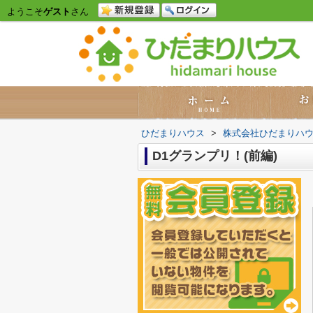
ようこそ
ゲスト
さん
ひだまりハウス
>
株式会社ひだまりハ
D1グランプリ！(前編)