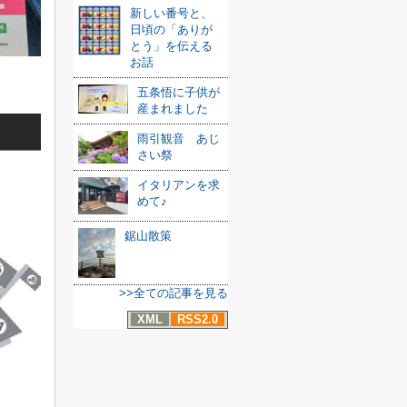
新しい番号と、
日頃の「ありが
とう」を伝える
お話
五条悟に子供が
産まれました
雨引観音 あじ
さい祭
イタリアンを求
めて♪
鋸山散策
>>全ての記事を見る
XML
RSS2.0